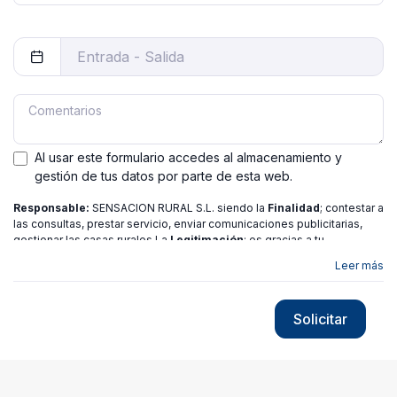
Al usar este formulario accedes al almacenamiento y
gestión de tus datos por parte de esta web.
Responsable:
SENSACION RURAL S.L. siendo la
Finalidad
; contestar a
las consultas, prestar servicio, enviar comunicaciones publicitarias,
gestionar las casas rurales La
Legitimación
; es gracias a tu
consentimiento.
Destinatarios
: no se ceden los datos a ninguna
Leer más
entidad salvo gestor. Podrás ejercer
Tus Derechos
de Acceso,
Rectificación, Limitación o Suprimir tus datos en
[email protected]
más
información consulte nuestra
política de privacidad
Solicitar