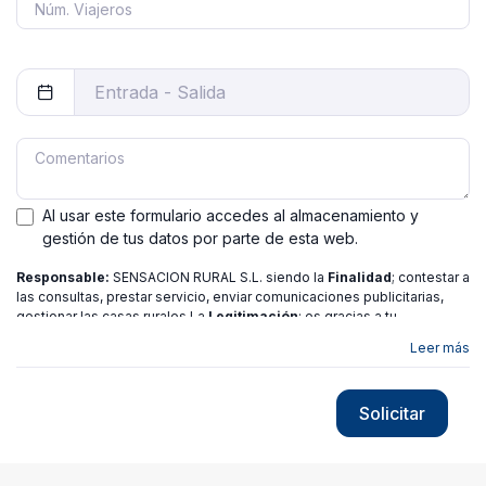
Al usar este formulario accedes al almacenamiento y
gestión de tus datos por parte de esta web.
Responsable:
SENSACION RURAL S.L. siendo la
Finalidad
; contestar a
las consultas, prestar servicio, enviar comunicaciones publicitarias,
gestionar las casas rurales La
Legitimación
; es gracias a tu
consentimiento.
Destinatarios
: no se ceden los datos a ninguna
Leer más
entidad salvo gestor. Podrás ejercer
Tus Derechos
de Acceso,
Rectificación, Limitación o Suprimir tus datos en
[email protected]
más
información consulte nuestra
política de privacidad
Solicitar