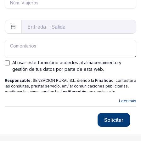
Al usar este formulario accedes al almacenamiento y
gestión de tus datos por parte de esta web.
Responsable:
SENSACION RURAL S.L. siendo la
Finalidad
; contestar a
las consultas, prestar servicio, enviar comunicaciones publicitarias,
gestionar las casas rurales La
Legitimación
; es gracias a tu
consentimiento.
Destinatarios
: no se ceden los datos a ninguna
Leer más
entidad salvo gestor. Podrás ejercer
Tus Derechos
de Acceso,
Rectificación, Limitación o Suprimir tus datos en
[email protected]
más
información consulte nuestra
política de privacidad
Solicitar