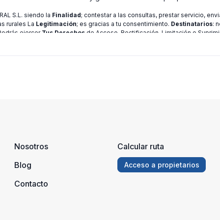
L S.L. siendo la
Finalidad
; contestar a las consultas, prestar servicio, en
as rurales La
Legitimación
; es gracias a tu consentimiento.
Destinatarios
: 
 Podrás ejercer
Tus Derechos
de Acceso, Rectificación, Limitación o Suprimi
ión consulte nuestra
política de privacidad
Nosotros
Calcular ruta
Blog
Acceso a propietarios
Contacto