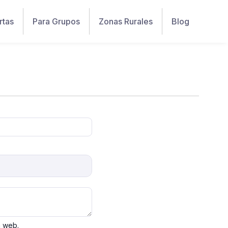
rtas
Para Grupos
Zonas Rurales
Blog
a web.