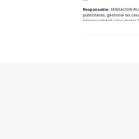
Responsable:
SENSACION RURA
publicitarias, gestionar las cas
ninguna entidad salvo gestor.
[email protected]
más informac