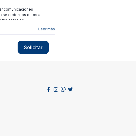
viar comunicaciones
no se ceden los datos a
r tus datos en
Leer más
Solicitar