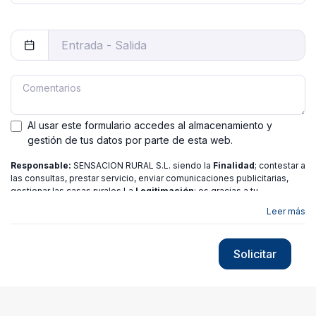
Al usar este formulario accedes al almacenamiento y
gestión de tus datos por parte de esta web.
Responsable:
SENSACION RURAL S.L. siendo la
Finalidad
; contestar a
las consultas, prestar servicio, enviar comunicaciones publicitarias,
gestionar las casas rurales La
Legitimación
; es gracias a tu
consentimiento.
Destinatarios
: no se ceden los datos a ninguna
Leer más
entidad salvo gestor. Podrás ejercer
Tus Derechos
de Acceso,
Rectificación, Limitación o Suprimir tus datos en
[email protected]
más
información consulte nuestra
política de privacidad
Solicitar