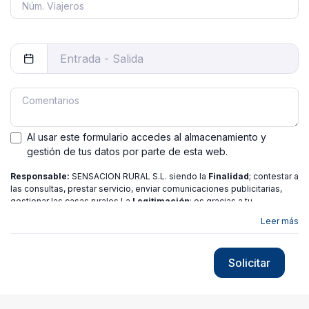
Al usar este formulario accedes al almacenamiento y
gestión de tus datos por parte de esta web.
Responsable:
SENSACION RURAL S.L. siendo la
Finalidad
; contestar a
las consultas, prestar servicio, enviar comunicaciones publicitarias,
gestionar las casas rurales La
Legitimación
; es gracias a tu
consentimiento.
Destinatarios
: no se ceden los datos a ninguna
Leer más
entidad salvo gestor. Podrás ejercer
Tus Derechos
de Acceso,
Rectificación, Limitación o Suprimir tus datos en
[email protected]
más
información consulte nuestra
política de privacidad
Solicitar