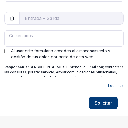
Al usar este formulario accedes al almacenamiento y
gestión de tus datos por parte de esta web.
Responsable:
SENSACION RURAL S.L. siendo la
Finalidad
; contestar a
las consultas, prestar servicio, enviar comunicaciones publicitarias,
gestionar las casas rurales La
Legitimación
; es gracias a tu
consentimiento.
Destinatarios
: no se ceden los datos a ninguna
Leer más
entidad salvo gestor. Podrás ejercer
Tus Derechos
de Acceso,
Rectificación, Limitación o Suprimir tus datos en
[email protected]
más
información consulte nuestra
política de privacidad
Solicitar