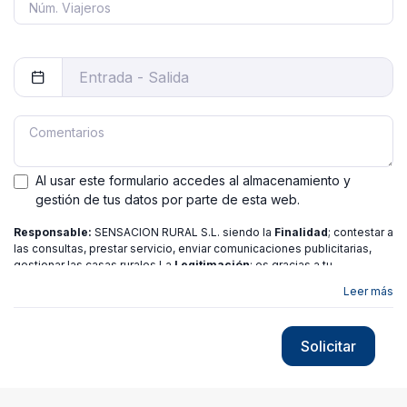
Al usar este formulario accedes al almacenamiento y
gestión de tus datos por parte de esta web.
Responsable:
SENSACION RURAL S.L. siendo la
Finalidad
; contestar a
las consultas, prestar servicio, enviar comunicaciones publicitarias,
gestionar las casas rurales La
Legitimación
; es gracias a tu
consentimiento.
Destinatarios
: no se ceden los datos a ninguna
Leer más
entidad salvo gestor. Podrás ejercer
Tus Derechos
de Acceso,
Rectificación, Limitación o Suprimir tus datos en
[email protected]
más
información consulte nuestra
política de privacidad
Solicitar