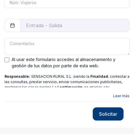
Al usar este formulario accedes al almacenamiento y
gestión de tus datos por parte de esta web.
Responsable:
SENSACION RURAL S.L. siendo la
Finalidad
; contestar a
las consultas, prestar servicio, enviar comunicaciones publicitarias,
gestionar las casas rurales La
Legitimación
; es gracias a tu
consentimiento.
Destinatarios
: no se ceden los datos a ninguna
Leer más
entidad salvo gestor. Podrás ejercer
Tus Derechos
de Acceso,
Rectificación, Limitación o Suprimir tus datos en
[email protected]
más
información consulte nuestra
política de privacidad
Solicitar