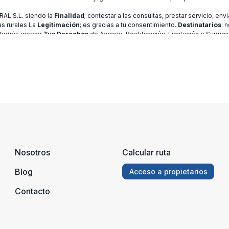
L S.L. siendo la
Finalidad
; contestar a las consultas, prestar servicio, en
as rurales La
Legitimación
; es gracias a tu consentimiento.
Destinatarios
: 
 Podrás ejercer
Tus Derechos
de Acceso, Rectificación, Limitación o Suprimi
ión consulte nuestra
política de privacidad
Nosotros
Calcular ruta
Blog
Acceso a propietarios
Contacto