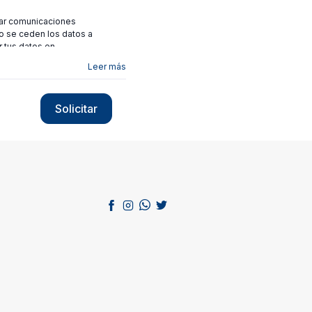
viar comunicaciones
no se ceden los datos a
r tus datos en
Leer más
Solicitar