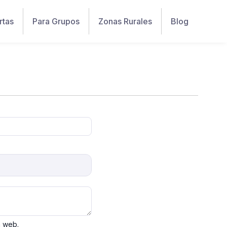
rtas
Para Grupos
Zonas Rurales
Blog
a web.