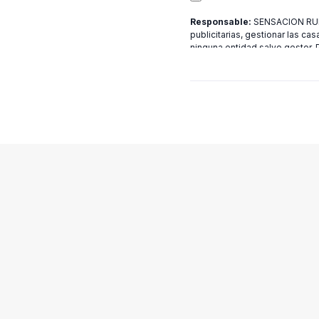
Responsable:
SENSACION RURA
publicitarias, gestionar las cas
ninguna entidad salvo gestor.
[email protected]
más informac