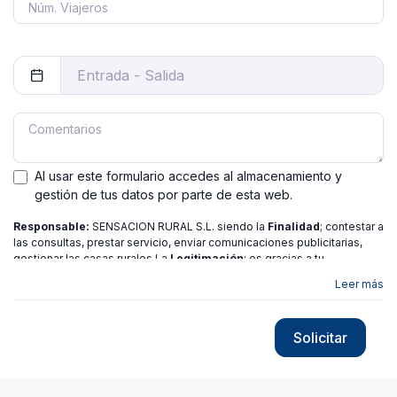
Al usar este formulario accedes al almacenamiento y
gestión de tus datos por parte de esta web.
Responsable:
SENSACION RURAL S.L. siendo la
Finalidad
; contestar a
las consultas, prestar servicio, enviar comunicaciones publicitarias,
gestionar las casas rurales La
Legitimación
; es gracias a tu
consentimiento.
Destinatarios
: no se ceden los datos a ninguna
Leer más
entidad salvo gestor. Podrás ejercer
Tus Derechos
de Acceso,
Rectificación, Limitación o Suprimir tus datos en
[email protected]
más
información consulte nuestra
política de privacidad
Solicitar