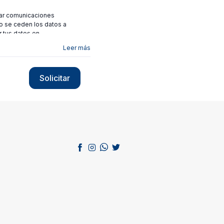
viar comunicaciones
no se ceden los datos a
r tus datos en
Leer más
Solicitar