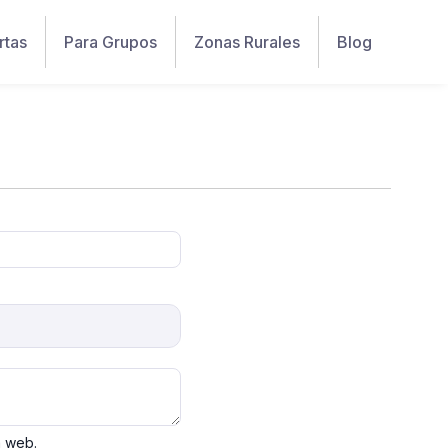
rtas
Para Grupos
Zonas Rurales
Blog
a web.