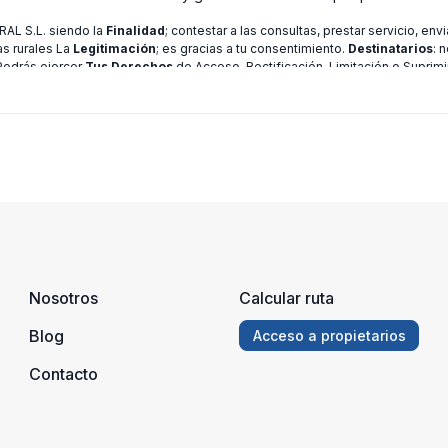
L S.L. siendo la
Finalidad
; contestar a las consultas, prestar servicio, en
as rurales La
Legitimación
; es gracias a tu consentimiento.
Destinatarios
: 
 Podrás ejercer
Tus Derechos
de Acceso, Rectificación, Limitación o Suprimi
ión consulte nuestra
política de privacidad
Nosotros
Calcular ruta
Blog
Acceso a propietarios
Contacto