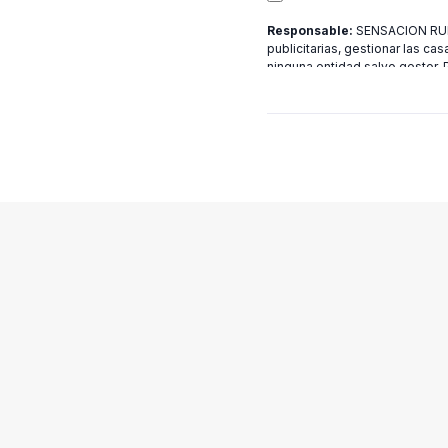
Responsable:
SENSACION RURA
publicitarias, gestionar las cas
ninguna entidad salvo gestor.
[email protected]
más informac