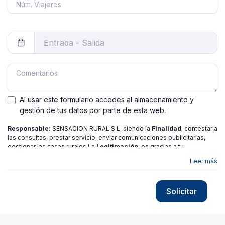
Al usar este formulario accedes al almacenamiento y
gestión de tus datos por parte de esta web.
Responsable:
SENSACION RURAL S.L. siendo la
Finalidad
; contestar a
las consultas, prestar servicio, enviar comunicaciones publicitarias,
gestionar las casas rurales La
Legitimación
; es gracias a tu
consentimiento.
Destinatarios
: no se ceden los datos a ninguna
Leer más
entidad salvo gestor. Podrás ejercer
Tus Derechos
de Acceso,
Rectificación, Limitación o Suprimir tus datos en
[email protected]
más
información consulte nuestra
política de privacidad
Solicitar