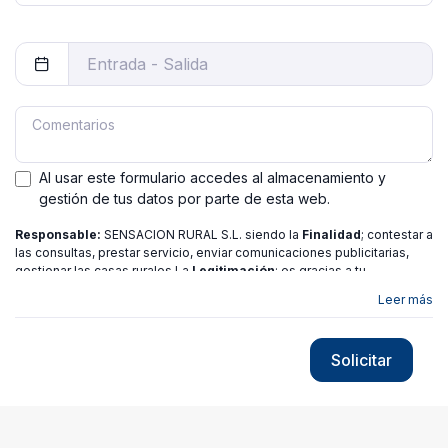
Al usar este formulario accedes al almacenamiento y
gestión de tus datos por parte de esta web.
Responsable:
SENSACION RURAL S.L. siendo la
Finalidad
; contestar a
las consultas, prestar servicio, enviar comunicaciones publicitarias,
gestionar las casas rurales La
Legitimación
; es gracias a tu
consentimiento.
Destinatarios
: no se ceden los datos a ninguna
Leer más
entidad salvo gestor. Podrás ejercer
Tus Derechos
de Acceso,
Rectificación, Limitación o Suprimir tus datos en
[email protected]
más
información consulte nuestra
política de privacidad
Solicitar