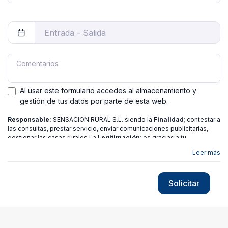
Al usar este formulario accedes al almacenamiento y
gestión de tus datos por parte de esta web.
Responsable:
SENSACION RURAL S.L. siendo la
Finalidad
; contestar a
las consultas, prestar servicio, enviar comunicaciones publicitarias,
gestionar las casas rurales La
Legitimación
; es gracias a tu
consentimiento.
Destinatarios
: no se ceden los datos a ninguna
Leer más
entidad salvo gestor. Podrás ejercer
Tus Derechos
de Acceso,
Rectificación, Limitación o Suprimir tus datos en
[email protected]
más
información consulte nuestra
política de privacidad
Solicitar