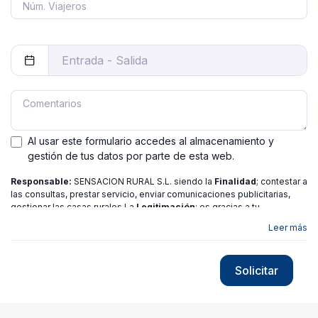
Al usar este formulario accedes al almacenamiento y
gestión de tus datos por parte de esta web.
Responsable:
SENSACION RURAL S.L. siendo la
Finalidad
; contestar a
las consultas, prestar servicio, enviar comunicaciones publicitarias,
gestionar las casas rurales La
Legitimación
; es gracias a tu
consentimiento.
Destinatarios
: no se ceden los datos a ninguna
Leer más
entidad salvo gestor. Podrás ejercer
Tus Derechos
de Acceso,
Rectificación, Limitación o Suprimir tus datos en
[email protected]
más
información consulte nuestra
política de privacidad
Solicitar