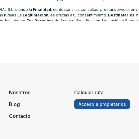
L S.L. siendo la
Finalidad
; contestar a las consultas, prestar servicio, en
as rurales La
Legitimación
; es gracias a tu consentimiento.
Destinatarios
: 
 Podrás ejercer
Tus Derechos
de Acceso, Rectificación, Limitación o Suprimi
ión consulte nuestra
política de privacidad
Nosotros
Calcular ruta
Blog
Acceso a propietarios
Contacto