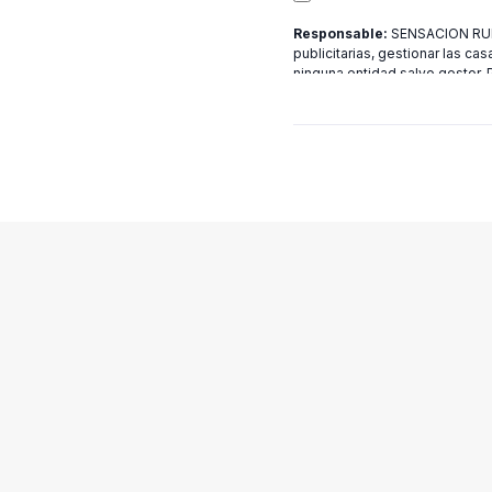
Responsable:
SENSACION RURA
publicitarias, gestionar las cas
ninguna entidad salvo gestor.
[email protected]
más informac