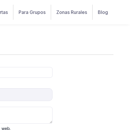
rtas
Para Grupos
Zonas Rurales
Blog
a web.