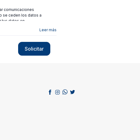
viar comunicaciones
no se ceden los datos a
r tus datos en
Leer más
Solicitar