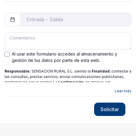
Al usar este formulario accedes al almacenamiento y
gestión de tus datos por parte de esta web.
Responsable:
SENSACION RURAL S.L. siendo la
Finalidad
; contestar a
las consultas, prestar servicio, enviar comunicaciones publicitarias,
gestionar las casas rurales La
Legitimación
; es gracias a tu
consentimiento.
Destinatarios
: no se ceden los datos a ninguna
Leer más
entidad salvo gestor. Podrás ejercer
Tus Derechos
de Acceso,
Rectificación, Limitación o Suprimir tus datos en
[email protected]
más
información consulte nuestra
política de privacidad
Solicitar