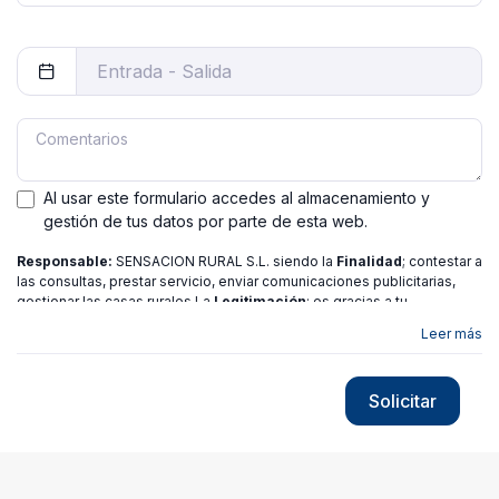
Al usar este formulario accedes al almacenamiento y
gestión de tus datos por parte de esta web.
Responsable:
SENSACION RURAL S.L. siendo la
Finalidad
; contestar a
las consultas, prestar servicio, enviar comunicaciones publicitarias,
gestionar las casas rurales La
Legitimación
; es gracias a tu
consentimiento.
Destinatarios
: no se ceden los datos a ninguna
Leer más
entidad salvo gestor. Podrás ejercer
Tus Derechos
de Acceso,
Rectificación, Limitación o Suprimir tus datos en
[email protected]
más
información consulte nuestra
política de privacidad
Solicitar