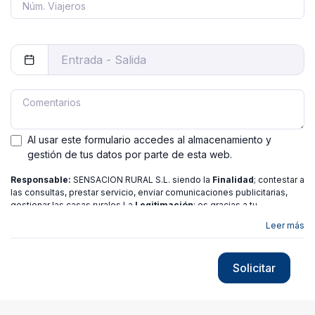
Al usar este formulario accedes al almacenamiento y
gestión de tus datos por parte de esta web.
Responsable:
SENSACION RURAL S.L. siendo la
Finalidad
; contestar a
las consultas, prestar servicio, enviar comunicaciones publicitarias,
gestionar las casas rurales La
Legitimación
; es gracias a tu
consentimiento.
Destinatarios
: no se ceden los datos a ninguna
Leer más
entidad salvo gestor. Podrás ejercer
Tus Derechos
de Acceso,
Rectificación, Limitación o Suprimir tus datos en
[email protected]
más
información consulte nuestra
política de privacidad
Solicitar