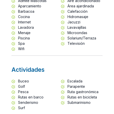
Admite Mascotas
Aire acondicionado
Aparcamiento
Área ajardinada
Barbacoa
Calefacción
Cocina
Hidromasaje
Internet
Jacuzzi
Lavadora
Lavavajillas
Menaje
Microondas
Piscina
Solarium/Terraza
Spa
Televisión
Wifi
Actividades
Buceo
Escalada
Golf
Parapente
Pesca
Ruta gastronómica
Rutas en barco
Rutas en bicicleta
Senderismo
Submarinismo
Surf