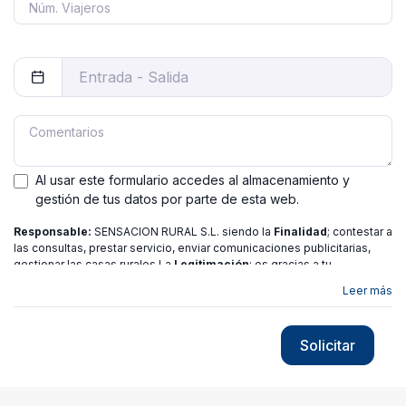
Al usar este formulario accedes al almacenamiento y
gestión de tus datos por parte de esta web.
Responsable:
SENSACION RURAL S.L. siendo la
Finalidad
; contestar a
las consultas, prestar servicio, enviar comunicaciones publicitarias,
gestionar las casas rurales La
Legitimación
; es gracias a tu
consentimiento.
Destinatarios
: no se ceden los datos a ninguna
Leer más
entidad salvo gestor. Podrás ejercer
Tus Derechos
de Acceso,
Rectificación, Limitación o Suprimir tus datos en
[email protected]
más
información consulte nuestra
política de privacidad
Solicitar