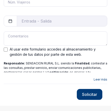
Al usar este formulario accedes al almacenamiento y
gestión de tus datos por parte de esta web.
Responsable:
SENSACION RURAL S.L. siendo la
Finalidad
; contestar a
las consultas, prestar servicio, enviar comunicaciones publicitarias,
gestionar las casas rurales La
Legitimación
; es gracias a tu
consentimiento.
Destinatarios
: no se ceden los datos a ninguna
Leer más
entidad salvo gestor. Podrás ejercer
Tus Derechos
de Acceso,
Rectificación, Limitación o Suprimir tus datos en
[email protected]
más
información consulte nuestra
política de privacidad
Solicitar