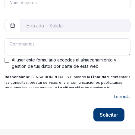
Al usar este formulario accedes al almacenamiento y
gestión de tus datos por parte de esta web.
Responsable:
SENSACION RURAL S.L. siendo la
Finalidad
; contestar a
las consultas, prestar servicio, enviar comunicaciones publicitarias,
gestionar las casas rurales La
Legitimación
; es gracias a tu
consentimiento.
Destinatarios
: no se ceden los datos a ninguna
Leer más
entidad salvo gestor. Podrás ejercer
Tus Derechos
de Acceso,
Rectificación, Limitación o Suprimir tus datos en
[email protected]
más
información consulte nuestra
política de privacidad
Solicitar