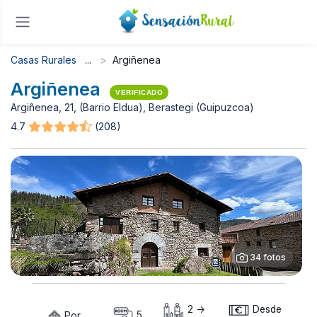
Casas Rurales
Argiñenea
Argiñenea
VERIFICADO
Argiñenea, 21, (Barrio Eldua), Berastegi (Guipuzcoa)
4.7
(208)
34 fotos
2 ->
Desde
Por
5