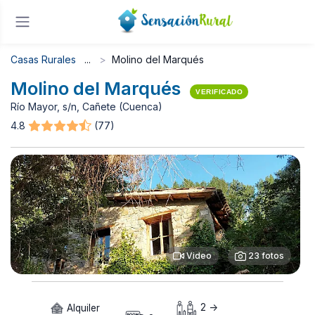
Casas Rurales
Molino del Marqués
Molino del Marqués
VERIFICADO
Río Mayor, s/n, Cañete (Cuenca)
4.8
(77)
Video
23 fotos
Alquiler
2 ->