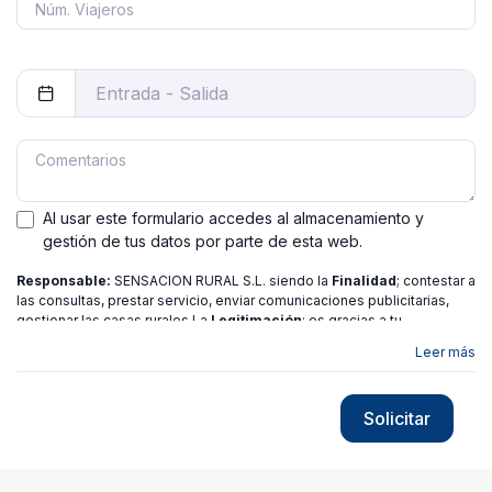
Al usar este formulario accedes al almacenamiento y
gestión de tus datos por parte de esta web.
Responsable:
SENSACION RURAL S.L. siendo la
Finalidad
; contestar a
las consultas, prestar servicio, enviar comunicaciones publicitarias,
gestionar las casas rurales La
Legitimación
; es gracias a tu
consentimiento.
Destinatarios
: no se ceden los datos a ninguna
Leer más
entidad salvo gestor. Podrás ejercer
Tus Derechos
de Acceso,
Rectificación, Limitación o Suprimir tus datos en
[email protected]
más
información consulte nuestra
política de privacidad
Solicitar