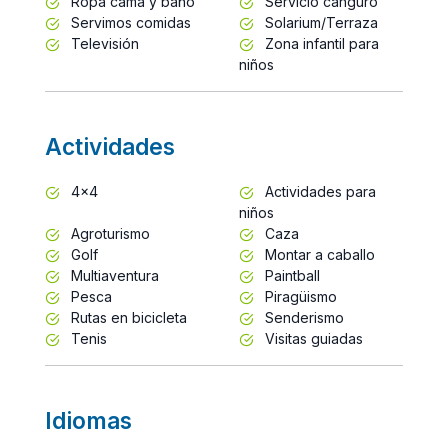
Ropa cama y baño
Servicio canguro
Servimos comidas
Solarium/Terraza
Televisión
Zona infantil para
niños
Actividades
4x4
Actividades para
niños
Agroturismo
Caza
Golf
Montar a caballo
Multiaventura
Paintball
Pesca
Piragüismo
Rutas en bicicleta
Senderismo
Tenis
Visitas guiadas
Idiomas