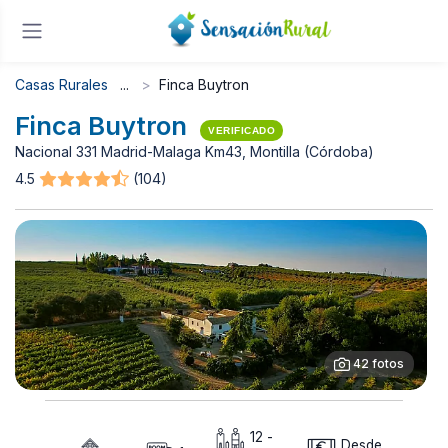
Casas Rurales
Finca Buytron
Finca Buytron
VERIFICADO
Nacional 331 Madrid-Malaga Km43, Montilla (Córdoba)
4.5
(104)
42 fotos
12 -
Desde