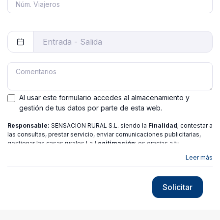
Al usar este formulario accedes al almacenamiento y
gestión de tus datos por parte de esta web.
Responsable:
SENSACION RURAL S.L. siendo la
Finalidad
; contestar a
las consultas, prestar servicio, enviar comunicaciones publicitarias,
gestionar las casas rurales La
Legitimación
; es gracias a tu
consentimiento.
Destinatarios
: no se ceden los datos a ninguna
Leer más
entidad salvo gestor. Podrás ejercer
Tus Derechos
de Acceso,
Rectificación, Limitación o Suprimir tus datos en
[email protected]
más
información consulte nuestra
política de privacidad
Solicitar