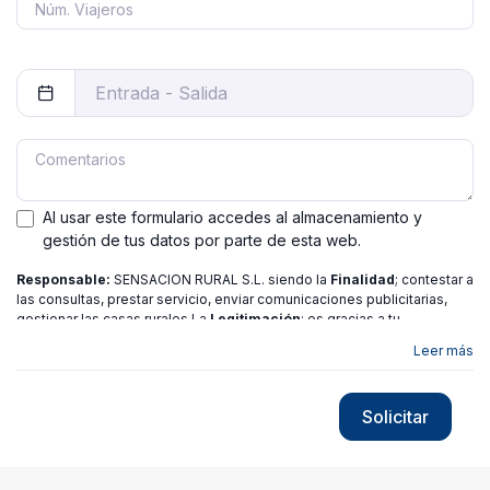
Al usar este formulario accedes al almacenamiento y
gestión de tus datos por parte de esta web.
Responsable:
SENSACION RURAL S.L. siendo la
Finalidad
; contestar a
las consultas, prestar servicio, enviar comunicaciones publicitarias,
gestionar las casas rurales La
Legitimación
; es gracias a tu
consentimiento.
Destinatarios
: no se ceden los datos a ninguna
Leer más
entidad salvo gestor. Podrás ejercer
Tus Derechos
de Acceso,
Rectificación, Limitación o Suprimir tus datos en
[email protected]
más
información consulte nuestra
política de privacidad
Solicitar