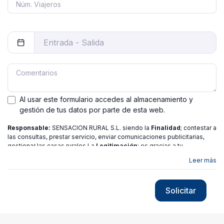
Al usar este formulario accedes al almacenamiento y
gestión de tus datos por parte de esta web.
Responsable:
SENSACION RURAL S.L. siendo la
Finalidad
; contestar a
las consultas, prestar servicio, enviar comunicaciones publicitarias,
gestionar las casas rurales La
Legitimación
; es gracias a tu
consentimiento.
Destinatarios
: no se ceden los datos a ninguna
Leer más
entidad salvo gestor. Podrás ejercer
Tus Derechos
de Acceso,
Rectificación, Limitación o Suprimir tus datos en
[email protected]
más
información consulte nuestra
política de privacidad
Solicitar