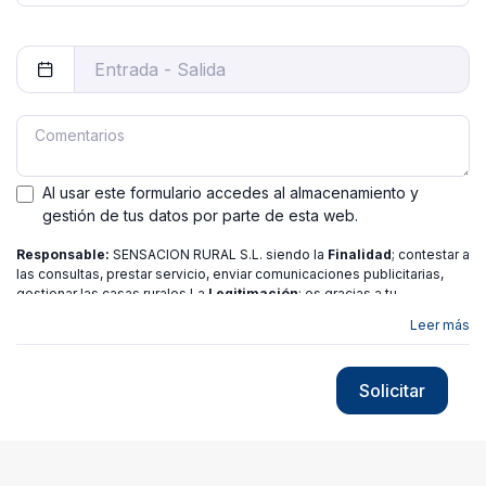
Al usar este formulario accedes al almacenamiento y
gestión de tus datos por parte de esta web.
Responsable:
SENSACION RURAL S.L. siendo la
Finalidad
; contestar a
las consultas, prestar servicio, enviar comunicaciones publicitarias,
gestionar las casas rurales La
Legitimación
; es gracias a tu
consentimiento.
Destinatarios
: no se ceden los datos a ninguna
Leer más
entidad salvo gestor. Podrás ejercer
Tus Derechos
de Acceso,
Rectificación, Limitación o Suprimir tus datos en
[email protected]
más
información consulte nuestra
política de privacidad
Solicitar