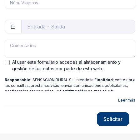
Al usar este formulario accedes al almacenamiento y
gestión de tus datos por parte de esta web.
Responsable:
SENSACION RURAL S.L. siendo la
Finalidad
; contestar a
las consultas, prestar servicio, enviar comunicaciones publicitarias,
gestionar las casas rurales La
Legitimación
; es gracias a tu
consentimiento.
Destinatarios
: no se ceden los datos a ninguna
Leer más
entidad salvo gestor. Podrás ejercer
Tus Derechos
de Acceso,
Rectificación, Limitación o Suprimir tus datos en
[email protected]
más
información consulte nuestra
política de privacidad
Solicitar