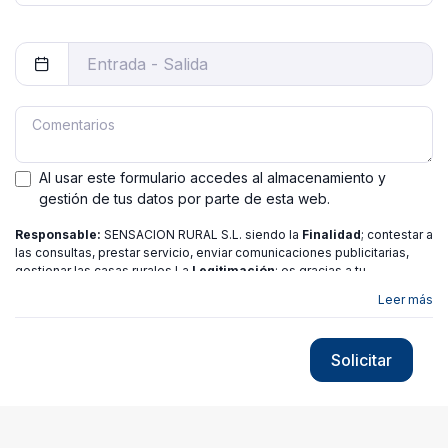
Al usar este formulario accedes al almacenamiento y
gestión de tus datos por parte de esta web.
Responsable:
SENSACION RURAL S.L. siendo la
Finalidad
; contestar a
las consultas, prestar servicio, enviar comunicaciones publicitarias,
gestionar las casas rurales La
Legitimación
; es gracias a tu
consentimiento.
Destinatarios
: no se ceden los datos a ninguna
Leer más
entidad salvo gestor. Podrás ejercer
Tus Derechos
de Acceso,
Rectificación, Limitación o Suprimir tus datos en
[email protected]
más
información consulte nuestra
política de privacidad
Solicitar