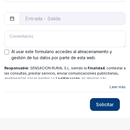
Al usar este formulario accedes al almacenamiento y
gestión de tus datos por parte de esta web.
Responsable:
SENSACION RURAL S.L. siendo la
Finalidad
; contestar a
las consultas, prestar servicio, enviar comunicaciones publicitarias,
gestionar las casas rurales La
Legitimación
; es gracias a tu
consentimiento.
Destinatarios
: no se ceden los datos a ninguna
Leer más
entidad salvo gestor. Podrás ejercer
Tus Derechos
de Acceso,
Rectificación, Limitación o Suprimir tus datos en
[email protected]
más
información consulte nuestra
política de privacidad
Solicitar