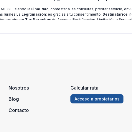
L S.L. siendo la
Finalidad
; contestar a las consultas, prestar servicio, en
as rurales La
Legitimación
; es gracias a tu consentimiento.
Destinatarios
: 
 Podrás ejercer
Tus Derechos
de Acceso, Rectificación, Limitación o Suprimi
ión consulte nuestra
política de privacidad
Nosotros
Calcular ruta
Blog
Acceso a propietarios
Contacto