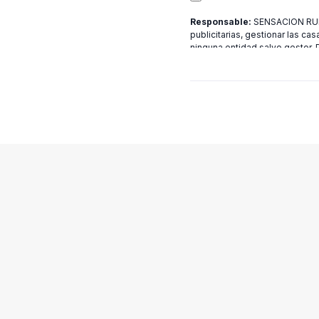
Responsable:
SENSACION RURA
publicitarias, gestionar las cas
ninguna entidad salvo gestor.
[email protected]
más informac