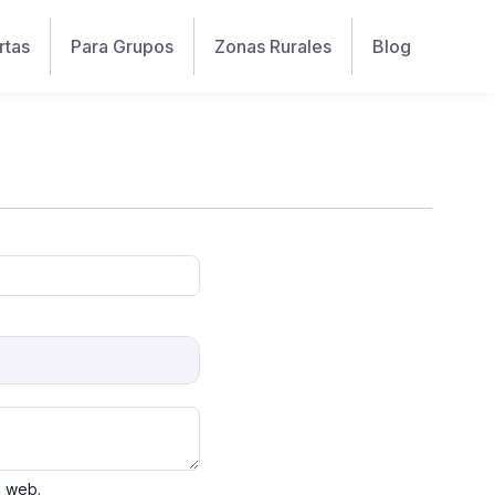
rtas
Para Grupos
Zonas Rurales
Blog
a web.