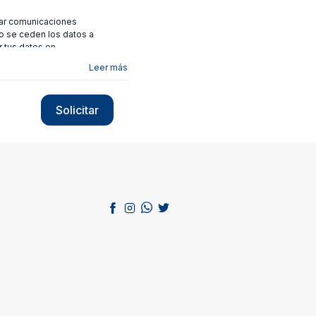
viar comunicaciones
no se ceden los datos a
r tus datos en
Leer más
Solicitar