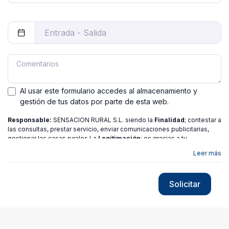
Al usar este formulario accedes al almacenamiento y
gestión de tus datos por parte de esta web.
Responsable:
SENSACION RURAL S.L. siendo la
Finalidad
; contestar a
las consultas, prestar servicio, enviar comunicaciones publicitarias,
gestionar las casas rurales La
Legitimación
; es gracias a tu
consentimiento.
Destinatarios
: no se ceden los datos a ninguna
Leer más
entidad salvo gestor. Podrás ejercer
Tus Derechos
de Acceso,
Rectificación, Limitación o Suprimir tus datos en
[email protected]
más
información consulte nuestra
política de privacidad
Solicitar