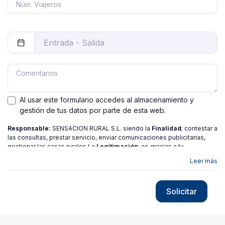
Al usar este formulario accedes al almacenamiento y
gestión de tus datos por parte de esta web.
Responsable:
SENSACION RURAL S.L. siendo la
Finalidad
; contestar a
las consultas, prestar servicio, enviar comunicaciones publicitarias,
gestionar las casas rurales La
Legitimación
; es gracias a tu
consentimiento.
Destinatarios
: no se ceden los datos a ninguna
Leer más
entidad salvo gestor. Podrás ejercer
Tus Derechos
de Acceso,
Rectificación, Limitación o Suprimir tus datos en
[email protected]
más
información consulte nuestra
política de privacidad
Solicitar