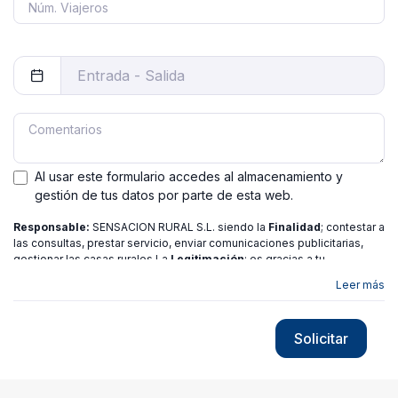
Al usar este formulario accedes al almacenamiento y
gestión de tus datos por parte de esta web.
Responsable:
SENSACION RURAL S.L. siendo la
Finalidad
; contestar a
las consultas, prestar servicio, enviar comunicaciones publicitarias,
gestionar las casas rurales La
Legitimación
; es gracias a tu
consentimiento.
Destinatarios
: no se ceden los datos a ninguna
Leer más
entidad salvo gestor. Podrás ejercer
Tus Derechos
de Acceso,
Rectificación, Limitación o Suprimir tus datos en
[email protected]
más
información consulte nuestra
política de privacidad
Solicitar