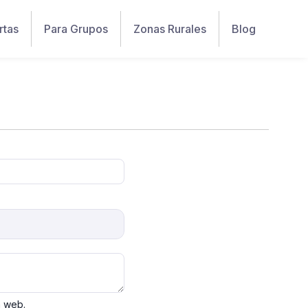
rtas
Para Grupos
Zonas Rurales
Blog
a web.