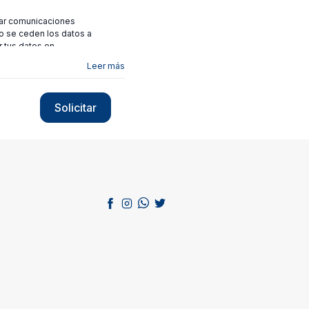
viar comunicaciones
no se ceden los datos a
r tus datos en
Leer más
Solicitar