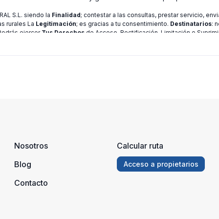
L S.L. siendo la
Finalidad
; contestar a las consultas, prestar servicio, en
as rurales La
Legitimación
; es gracias a tu consentimiento.
Destinatarios
: 
 Podrás ejercer
Tus Derechos
de Acceso, Rectificación, Limitación o Suprimi
ión consulte nuestra
política de privacidad
Nosotros
Calcular ruta
Blog
Acceso a propietarios
Contacto