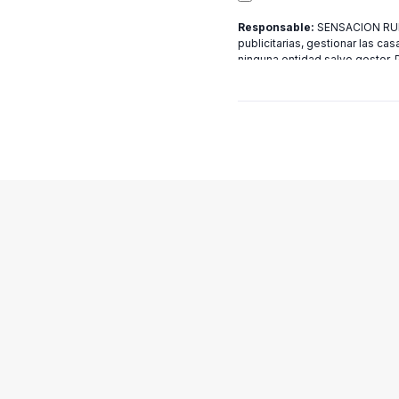
Responsable:
SENSACION RURA
publicitarias, gestionar las cas
ninguna entidad salvo gestor.
[email protected]
más informac