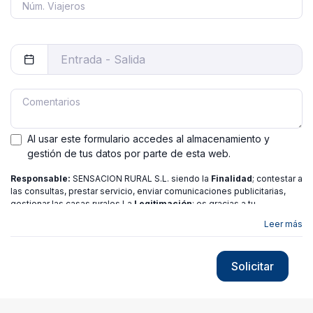
Al usar este formulario accedes al almacenamiento y
gestión de tus datos por parte de esta web.
Responsable:
SENSACION RURAL S.L. siendo la
Finalidad
; contestar a
las consultas, prestar servicio, enviar comunicaciones publicitarias,
gestionar las casas rurales La
Legitimación
; es gracias a tu
consentimiento.
Destinatarios
: no se ceden los datos a ninguna
Leer más
entidad salvo gestor. Podrás ejercer
Tus Derechos
de Acceso,
Rectificación, Limitación o Suprimir tus datos en
[email protected]
más
información consulte nuestra
política de privacidad
Solicitar