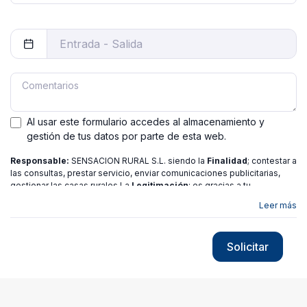
Al usar este formulario accedes al almacenamiento y
gestión de tus datos por parte de esta web.
Responsable:
SENSACION RURAL S.L. siendo la
Finalidad
; contestar a
las consultas, prestar servicio, enviar comunicaciones publicitarias,
gestionar las casas rurales La
Legitimación
; es gracias a tu
consentimiento.
Destinatarios
: no se ceden los datos a ninguna
Leer más
entidad salvo gestor. Podrás ejercer
Tus Derechos
de Acceso,
Rectificación, Limitación o Suprimir tus datos en
[email protected]
más
información consulte nuestra
política de privacidad
Solicitar