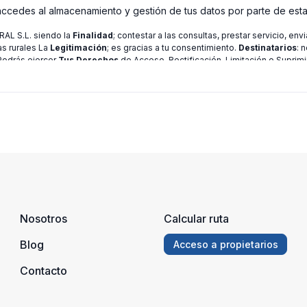
 accedes al almacenamiento y gestión de tus datos por parte de est
L S.L. siendo la
Finalidad
; contestar a las consultas, prestar servicio, en
as rurales La
Legitimación
; es gracias a tu consentimiento.
Destinatarios
: 
 Podrás ejercer
Tus Derechos
de Acceso, Rectificación, Limitación o Suprimi
ión consulte nuestra
política de privacidad
Nosotros
Calcular ruta
Blog
Acceso a propietarios
Contacto