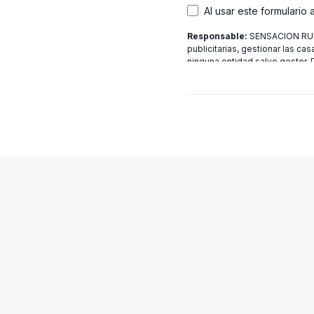
Al usar este formulario
Responsable:
SENSACION RURA
publicitarias, gestionar las cas
ninguna entidad salvo gestor.
[email protected]
más informac