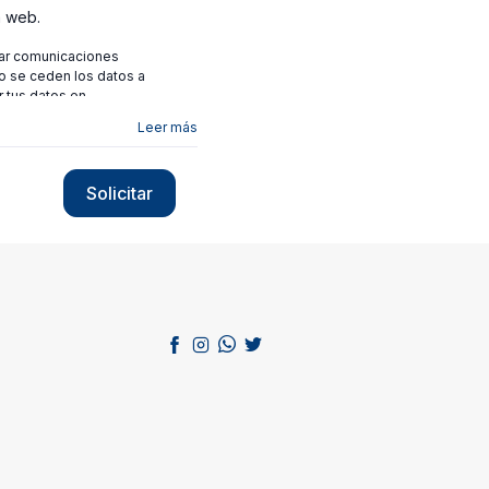
a web.
viar comunicaciones
no se ceden los datos a
r tus datos en
Leer más
Solicitar