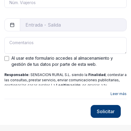
Al usar este formulario accedes al almacenamiento y
gestión de tus datos por parte de esta web.
Responsable:
SENSACION RURAL S.L. siendo la
Finalidad
; contestar a
las consultas, prestar servicio, enviar comunicaciones publicitarias,
gestionar las casas rurales La
Legitimación
; es gracias a tu
consentimiento.
Destinatarios
: no se ceden los datos a ninguna
Leer más
entidad salvo gestor. Podrás ejercer
Tus Derechos
de Acceso,
Rectificación, Limitación o Suprimir tus datos en
[email protected]
más
información consulte nuestra
política de privacidad
Solicitar