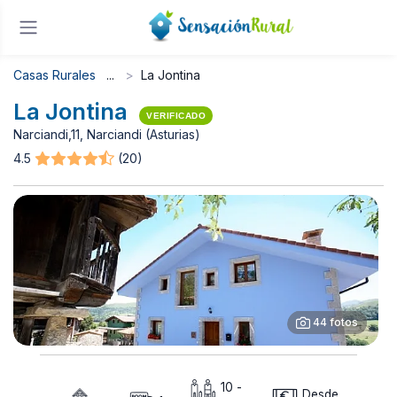
Casas Rurales
La Jontina
La Jontina
VERIFICADO
Narciandi,11, Narciandi (Asturias)
4.5
(20)
44 fotos
10 -
Desde