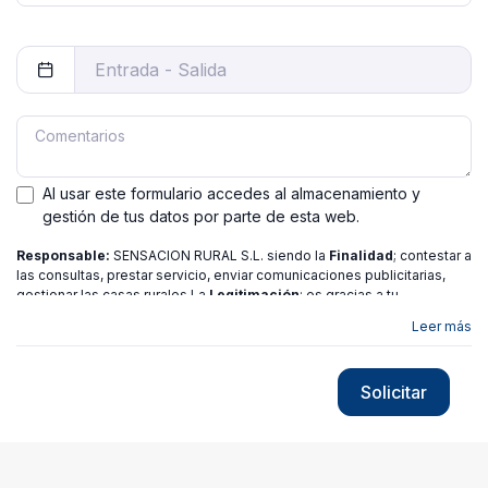
Al usar este formulario accedes al almacenamiento y
gestión de tus datos por parte de esta web.
Responsable:
SENSACION RURAL S.L. siendo la
Finalidad
; contestar a
las consultas, prestar servicio, enviar comunicaciones publicitarias,
gestionar las casas rurales La
Legitimación
; es gracias a tu
consentimiento.
Destinatarios
: no se ceden los datos a ninguna
Leer más
entidad salvo gestor. Podrás ejercer
Tus Derechos
de Acceso,
Rectificación, Limitación o Suprimir tus datos en
[email protected]
más
información consulte nuestra
política de privacidad
Solicitar