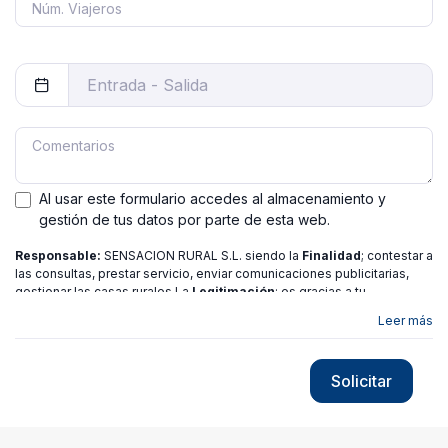
Al usar este formulario accedes al almacenamiento y
gestión de tus datos por parte de esta web.
Responsable:
SENSACION RURAL S.L. siendo la
Finalidad
; contestar a
las consultas, prestar servicio, enviar comunicaciones publicitarias,
gestionar las casas rurales La
Legitimación
; es gracias a tu
consentimiento.
Destinatarios
: no se ceden los datos a ninguna
Leer más
entidad salvo gestor. Podrás ejercer
Tus Derechos
de Acceso,
Rectificación, Limitación o Suprimir tus datos en
[email protected]
más
información consulte nuestra
política de privacidad
Solicitar