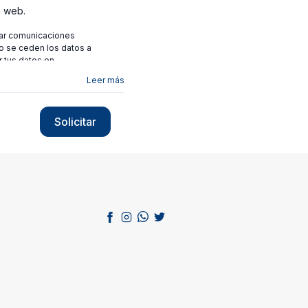
a web.
viar comunicaciones
no se ceden los datos a
r tus datos en
Leer más
Solicitar