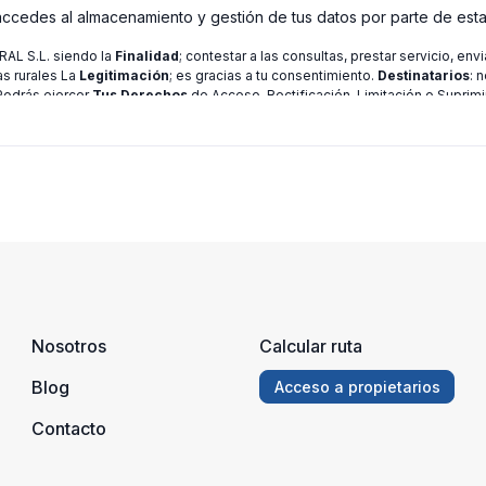
 accedes al almacenamiento y gestión de tus datos por parte de est
L S.L. siendo la
Finalidad
; contestar a las consultas, prestar servicio, en
as rurales La
Legitimación
; es gracias a tu consentimiento.
Destinatarios
: 
 Podrás ejercer
Tus Derechos
de Acceso, Rectificación, Limitación o Suprimi
ión consulte nuestra
política de privacidad
Nosotros
Calcular ruta
Blog
Acceso a propietarios
Contacto