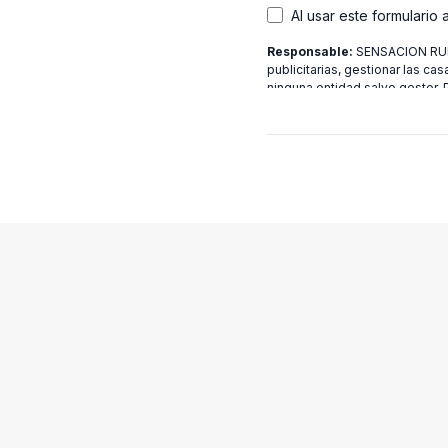
Al usar este formulario
Responsable:
SENSACION RURA
publicitarias, gestionar las cas
ninguna entidad salvo gestor.
[email protected]
más informac