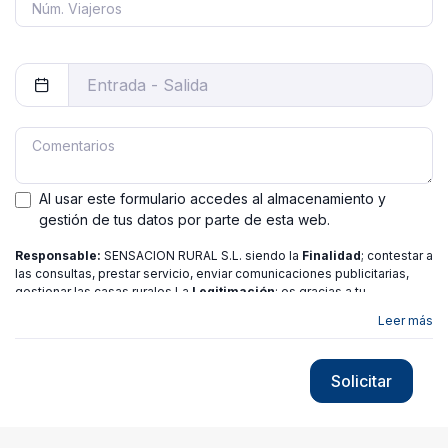
Al usar este formulario accedes al almacenamiento y
gestión de tus datos por parte de esta web.
Responsable:
SENSACION RURAL S.L. siendo la
Finalidad
; contestar a
las consultas, prestar servicio, enviar comunicaciones publicitarias,
gestionar las casas rurales La
Legitimación
; es gracias a tu
consentimiento.
Destinatarios
: no se ceden los datos a ninguna
Leer más
entidad salvo gestor. Podrás ejercer
Tus Derechos
de Acceso,
Rectificación, Limitación o Suprimir tus datos en
[email protected]
más
información consulte nuestra
política de privacidad
Solicitar